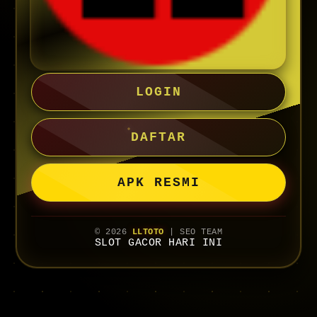
LOGIN
DAFTAR
APK RESMI
© 2026
LLTOTO
| SEO TEAM
SLOT GACOR HARI INI